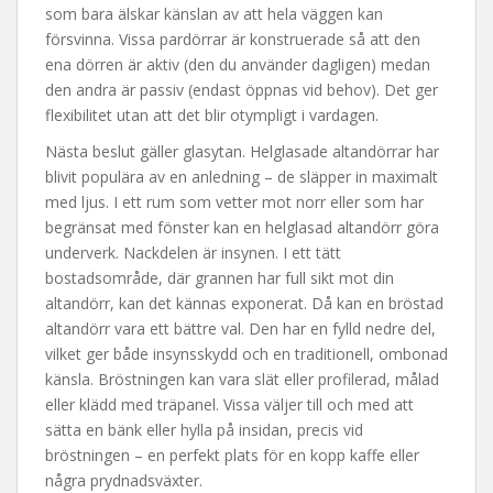
som bara älskar känslan av att hela väggen kan
försvinna. Vissa pardörrar är konstruerade så att den
ena dörren är aktiv (den du använder dagligen) medan
den andra är passiv (endast öppnas vid behov). Det ger
flexibilitet utan att det blir otympligt i vardagen.
Nästa beslut gäller glasytan. Helglasade altandörrar har
blivit populära av en anledning – de släpper in maximalt
med ljus. I ett rum som vetter mot norr eller som har
begränsat med fönster kan en helglasad altandörr göra
underverk. Nackdelen är insynen. I ett tätt
bostadsområde, där grannen har full sikt mot din
altandörr, kan det kännas exponerat. Då kan en bröstad
altandörr vara ett bättre val. Den har en fylld nedre del,
vilket ger både insynsskydd och en traditionell, ombonad
känsla. Bröstningen kan vara slät eller profilerad, målad
eller klädd med träpanel. Vissa väljer till och med att
sätta en bänk eller hylla på insidan, precis vid
bröstningen – en perfekt plats för en kopp kaffe eller
några prydnadsväxter.