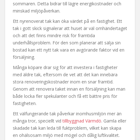
sommaren. Detta bidrar till lägre energikostnader och
minskad miljöpåverkan.
Ett nyrenoverat tak kan öka värdet på en fastighet. Ett
tak i gott skick signalerar att huset är väl omhändertaget
och att det finns mindre risk för framtida
underhållsproblem. För den som planerar att sälja sin
bostad kan ett nytt tak vara en avgörande faktor vid en
försäljning.
Många köpare drar sig för att investera i fastigheter
med äldre tak, eftersom de vet att det kan innebära
stora renoveringskostnader inom en snar framtid.
Genom att renovera taket innan en försäljning kan man
både locka fler spekulanter och få ett bättre pris för
fastigheten.
Ett välfungerande tak påverkar inomhusmiljön mer än
många tror, speciellt vid
tillbyggnad Värmdö
. Gamla eller
skadade tak kan leda till fuktproblem, vilket kan skapa
en ohälsosam miljö med mögel och dålig luftkvalitet.