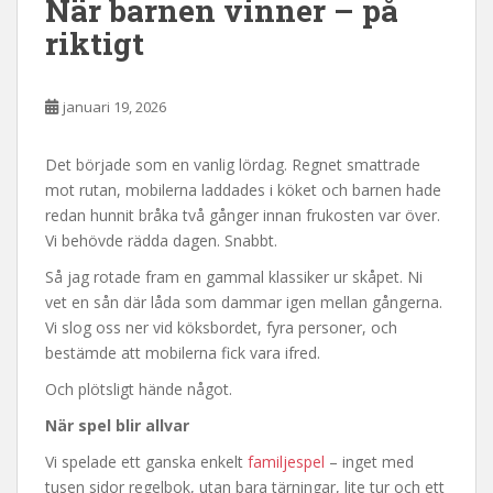
När barnen vinner – på
riktigt
januari 19, 2026
Det började som en vanlig lördag. Regnet smattrade
mot rutan, mobilerna laddades i köket och barnen hade
redan hunnit bråka två gånger innan frukosten var över.
Vi behövde rädda dagen. Snabbt.
Så jag rotade fram en gammal klassiker ur skåpet. Ni
vet en sån där låda som dammar igen mellan gångerna.
Vi slog oss ner vid köksbordet, fyra personer, och
bestämde att mobilerna fick vara ifred.
Och plötsligt hände något.
När spel blir allvar
Vi spelade ett ganska enkelt
familjespel
– inget med
tusen sidor regelbok, utan bara tärningar, lite tur och ett