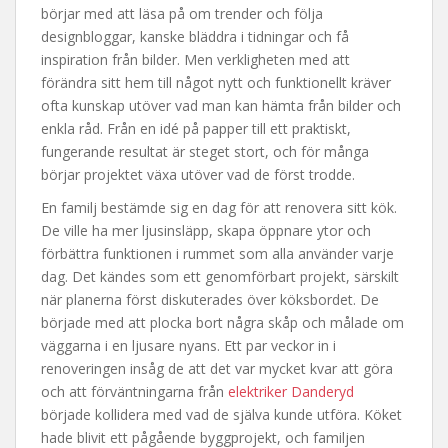
börjar med att läsa på om trender och följa
designbloggar, kanske bläddra i tidningar och få
inspiration från bilder. Men verkligheten med att
förändra sitt hem till något nytt och funktionellt kräver
ofta kunskap utöver vad man kan hämta från bilder och
enkla råd. Från en idé på papper till ett praktiskt,
fungerande resultat är steget stort, och för många
börjar projektet växa utöver vad de först trodde.
En familj bestämde sig en dag för att renovera sitt kök.
De ville ha mer ljusinsläpp, skapa öppnare ytor och
förbättra funktionen i rummet som alla använder varje
dag. Det kändes som ett genomförbart projekt, särskilt
när planerna först diskuterades över köksbordet. De
började med att plocka bort några skåp och målade om
väggarna i en ljusare nyans. Ett par veckor in i
renoveringen insåg de att det var mycket kvar att göra
och att förväntningarna från
elektriker Danderyd
började kollidera med vad de själva kunde utföra. Köket
hade blivit ett pågående byggprojekt, och familjen