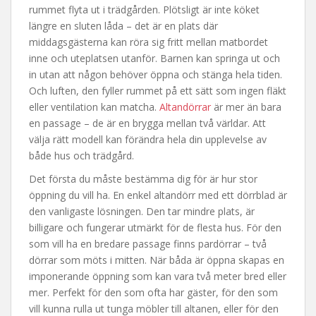
rummet flyta ut i trädgården. Plötsligt är inte köket
längre en sluten låda – det är en plats där
middagsgästerna kan röra sig fritt mellan matbordet
inne och uteplatsen utanför. Barnen kan springa ut och
in utan att någon behöver öppna och stänga hela tiden.
Och luften, den fyller rummet på ett sätt som ingen fläkt
eller ventilation kan matcha.
Altandörrar
är mer än bara
en passage – de är en brygga mellan två världar. Att
välja rätt modell kan förändra hela din upplevelse av
både hus och trädgård.
Det första du måste bestämma dig för är hur stor
öppning du vill ha. En enkel altandörr med ett dörrblad är
den vanligaste lösningen. Den tar mindre plats, är
billigare och fungerar utmärkt för de flesta hus. För den
som vill ha en bredare passage finns pardörrar – två
dörrar som möts i mitten. När båda är öppna skapas en
imponerande öppning som kan vara två meter bred eller
mer. Perfekt för den som ofta har gäster, för den som
vill kunna rulla ut tunga möbler till altanen, eller för den