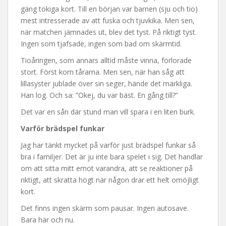
gäng tokiga kort. Till en början var barnen (sju och tio)
mest intresserade av att fuska och tjuvkika. Men sen,
när matchen jämnades ut, blev det tyst. På riktigt tyst.
Ingen som tjafsade, ingen som bad om skärmtid.
Tioåringen, som annars alltid måste vinna, förlorade
stort. Först kom tårarna. Men sen, när han såg att
lillasyster jublade över sin seger, hände det märkliga.
Han log. Och sa: ”Okej, du var bäst. En gång till?”
Det var en sån där stund man vill spara i en liten burk.
Varför brädspel funkar
Jag har tänkt mycket på varför just brädspel funkar så
bra i familjer. Det är ju inte bara spelet i sig. Det handlar
om att sitta mitt emot varandra, att se reaktioner på
riktigt, att skratta högt när någon drar ett helt omöjligt
kort.
Det finns ingen skärm som pausar. Ingen autosave.
Bara här och nu.