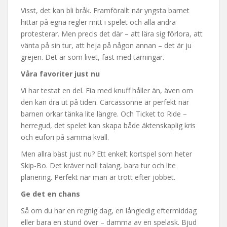
Visst, det kan bli bråk. Framförallt när yngsta barnet
hittar på egna regler mitt i spelet och alla andra
protesterar. Men precis det där – att lära sig förlora, att
vänta på sin tur, att heja på någon annan – det är ju
grejen. Det är som livet, fast med tärningar.
Våra favoriter just nu
Vi har testat en del. Fia med knuff håller än, även om
den kan dra ut på tiden. Carcassonne är perfekt när
barnen orkar tänka lite längre. Och Ticket to Ride –
herregud, det spelet kan skapa både äktenskaplig kris
och eufori på samma kväll.
Men allra bäst just nu? Ett enkelt kortspel som heter
Skip-Bo. Det kräver noll talang, bara tur och lite
planering. Perfekt när man är trött efter jobbet.
Ge det en chans
Så om du har en regnig dag, en långledig eftermiddag
eller bara en stund över – damma av en spelask. Bjud