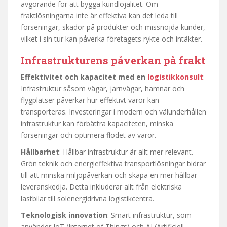
avgörande för att bygga kundlojalitet. Om
fraktlösningarna inte är effektiva kan det leda till
förseningar, skador på produkter och missnöjda kunder,
vilket i sin tur kan påverka företagets rykte och intäkter.
Infrastrukturens påverkan på frakt
Effektivitet och kapacitet med en
logistikkonsult
:
Infrastruktur såsom vägar, järnvägar, hamnar och
flygplatser påverkar hur effektivt varor kan
transporteras. Investeringar i modern och välunderhållen
infrastruktur kan förbättra kapaciteten, minska
förseningar och optimera flödet av varor.
Hållbarhet
: Hållbar infrastruktur är allt mer relevant.
Grön teknik och energieffektiva transportlösningar bidrar
till att minska miljöpåverkan och skapa en mer hållbar
leveranskedja. Detta inkluderar allt från elektriska
lastbilar till solenergidrivna logistikcentra.
Teknologisk innovation
: Smart infrastruktur, som
använder IoT (Internet of Things) och AI (Artificiell