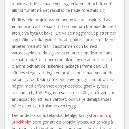
märkte att de saknade verktyg, erfarenhet och framför
allt tid för att nå det resultat de hade föreställt sig.
Ett liknande projekt var en annan läsare inspirerad av. I
en ambition att skapa sitt drömbadrum började de med
att själva byta ut kakel. De valde noggrant ut plattor och
tog hjälp av olika guider för att påbörja projektet. Men
arbetet med att få till passformen och korrekt
vattenskydd visade sig kräva en precision de inte hade
räknat med. Efter några försök insåg de att kaklet satt
ojämnt och att de riskerade läckage i framtiden. Då
kändes steget att ringa en professionell hantverkare helt
naturligt. När badrummet väl blev färdigt – nu utfört av
någon med erfarenhet och yrkesskicklighet – syntes
skillnaden tydligt. Fogarna satt precis rätt, lutningen var
anpassad för att leda vattnet, och varje detalj kändes
både estetiskt tilltalande och trygg.
Det är dessa små, tekniska detaljer kring
storstädning
Stockholm
som gör att ett projekt lyckas. Att tänka på
hur man ska ta bort en vägg kan kännas enkelt tills man