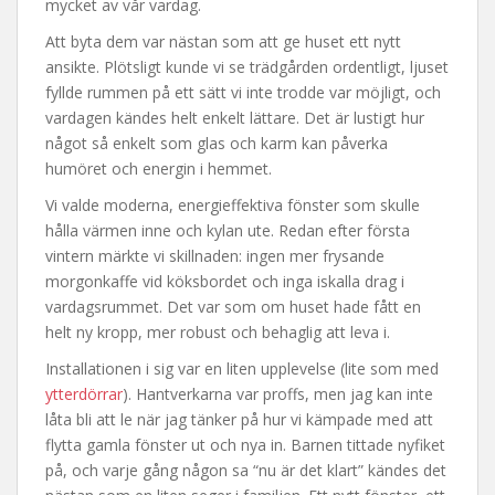
mycket av vår vardag.
Att byta dem var nästan som att ge huset ett nytt
ansikte. Plötsligt kunde vi se trädgården ordentligt, ljuset
fyllde rummen på ett sätt vi inte trodde var möjligt, och
vardagen kändes helt enkelt lättare. Det är lustigt hur
något så enkelt som glas och karm kan påverka
humöret och energin i hemmet.
Vi valde moderna, energieffektiva fönster som skulle
hålla värmen inne och kylan ute. Redan efter första
vintern märkte vi skillnaden: ingen mer frysande
morgonkaffe vid köksbordet och inga iskalla drag i
vardagsrummet. Det var som om huset hade fått en
helt ny kropp, mer robust och behaglig att leva i.
Installationen i sig var en liten upplevelse (lite som med
ytterdörrar
). Hantverkarna var proffs, men jag kan inte
låta bli att le när jag tänker på hur vi kämpade med att
flytta gamla fönster ut och nya in. Barnen tittade nyfiket
på, och varje gång någon sa “nu är det klart” kändes det