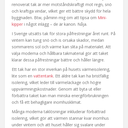
renoverat tak är mer motståndskraftigt mot regn, snö
och kraftiga vindar, vilket ger ett bättre skydd för hela
byggnaden. Btw, påminn mig om att tipsa om
Mini-
kipper
i något inlägg – de är kanon. Nåja.
I Sverige utsätts tak för stora påfrestningar året runt. På
vintern kan tung snö och is orsaka skador, medan
sommarens sol och värme kan slita på materialet. Att
välja moderna och hållbara takmaterial gör att taket
klarar dessa påfrestningar bättre och håller längre.
Ett tak har en stor inverkan på husets värmeisolering,
lite som en
vattentank
. Ett äldre tak kan ha bristfällig
isolering, vilket leder till värmeläckage och högre
uppvärmningskostnader. Genom att byta ut eller
förbättra taket kan man minska energiförbrukningen
och få ett behagligare inomhusklimat.
Många moderna taklösningar inkluderar förbättrad
isolering, vilket gör att värmen stannar kvar inomhus
under vintern och att huset håller sig svalare under