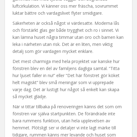
luftcirkulation. Vi känner oss mer fräscha, sovrummet
luktar bättre och vardagslivet flyter smidigare.
Säkerheten är också något vi värdesatte. Moderna lås
och förstärkt glas ger både trygghet och ro i sinnet. Vi
kan lämna huset några timmar utan oro och barnen kan
leka i närheten utan risk. Det är en liten, men viktig
detalj som gör vardagen mycket enklare.
Det mest charmiga med hela projektet var kanske hur
fönstren blev en del av familjens dagliga samtal. “Titta
hur ljuset faller in nu!” eller “Det här fönstret gör köket
helt magiskt” blev små meningar som vi upprepade
varje dag. Det är lustigt hur något så enkelt kan skapa
så mycket glädje.
När vi tittar tillbaka på renoveringen känns det som om
fönstren var själva startpunkten. De förändrade inte
bara rummens funktion, utan hela upplevelsen av
hemmet. Plötsligt ser vi detaljer vi inte lagt märke till
tidigare, rummen känns mer levande och huset som