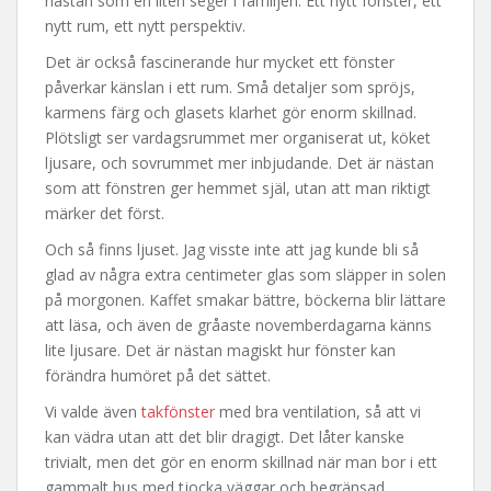
nästan som en liten seger i familjen. Ett nytt fönster, ett
nytt rum, ett nytt perspektiv.
Det är också fascinerande hur mycket ett fönster
påverkar känslan i ett rum. Små detaljer som spröjs,
karmens färg och glasets klarhet gör enorm skillnad.
Plötsligt ser vardagsrummet mer organiserat ut, köket
ljusare, och sovrummet mer inbjudande. Det är nästan
som att fönstren ger hemmet själ, utan att man riktigt
märker det först.
Och så finns ljuset. Jag visste inte att jag kunde bli så
glad av några extra centimeter glas som släpper in solen
på morgonen. Kaffet smakar bättre, böckerna blir lättare
att läsa, och även de gråaste novemberdagarna känns
lite ljusare. Det är nästan magiskt hur fönster kan
förändra humöret på det sättet.
Vi valde även
takfönster
med bra ventilation, så att vi
kan vädra utan att det blir dragigt. Det låter kanske
trivialt, men det gör en enorm skillnad när man bor i ett
gammalt hus med tjocka väggar och begränsad