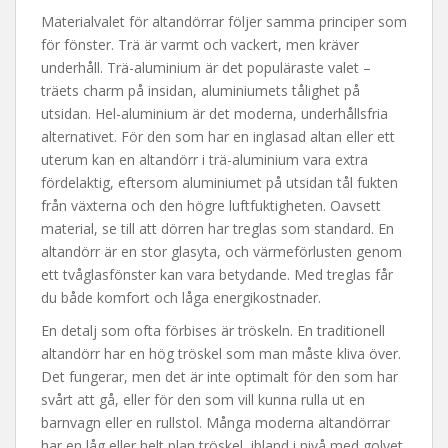
Materialvalet för altandörrar följer samma principer som
för fönster. Trä är varmt och vackert, men kräver
underhåll. Trä-aluminium är det populäraste valet –
träets charm på insidan, aluminiumets tålighet på
utsidan. Hel-aluminium är det moderna, underhållsfria
alternativet. För den som har en inglasad altan eller ett
uterum kan en altandörr i trä-aluminium vara extra
fördelaktig, eftersom aluminiumet på utsidan tål fukten
från växterna och den högre luftfuktigheten. Oavsett
material, se till att dörren har treglas som standard. En
altandörr är en stor glasyta, och värmeförlusten genom
ett tvåglasfönster kan vara betydande. Med treglas får
du både komfort och låga energikostnader.
En detalj som ofta förbises är tröskeln. En traditionell
altandörr har en hög tröskel som man måste kliva över.
Det fungerar, men det är inte optimalt för den som har
svårt att gå, eller för den som vill kunna rulla ut en
barnvagn eller en rullstol. Många moderna altandörrar
har en låg eller helt plan tröskel, ibland i nivå med golvet