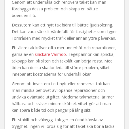
Genom att underhålla och renovera taket kan man
förebygga dessa problem och skapa en bättre
boendemiljö.
Dessutom kan ett nytt tak bidra till bättre ljudisolering.
Det kan vara särskilt värdefullt för fastigheter som ligger
i områden med mycket trafik eller annan yttre påverkan.
Ett äldre tak kräver ofta mer underhåll och reparationer,
gärna av en
snickare Värmdö
. Tegelpannor kan spricka,
takpapp kan bli sliten och takplåt kan börja rosta. Med
tiden kan dessa skador leda till större problem, vilket
innebär att kostnaderna för underhåll ökar.
Genom att investera i ett nytt eller renoverat tak kan
man minska behovet av löpande reparationer och
undvika oväntade utgifter. Moderna takmaterial är mer
hållbara och kräver mindre skötsel, vilket gör att man
kan spara både tid och pengar på lång sikt.
Ett stabilt och välbyggt tak ger en ökad känsla av
trygghet. Ingen vill oroa sig för att taket ska börja läcka