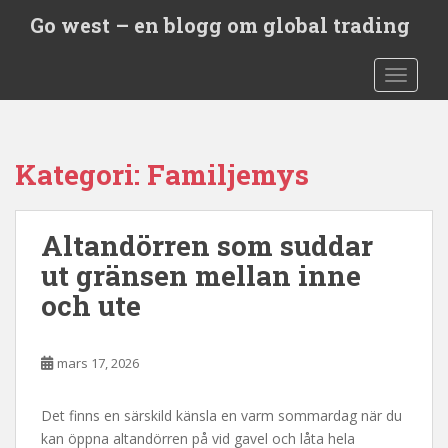
S
Go west – en blogg om global trading
k
i
TOGGLE
p
t
o
m
Kategori:
Familjemys
a
i
n
Altandörren som suddar
c
o
ut gränsen mellan inne
n
och ute
t
e
n
mars 17, 2026
t
Det finns en särskild känsla en varm sommardag när du
kan öppna altandörren på vid gavel och låta hela