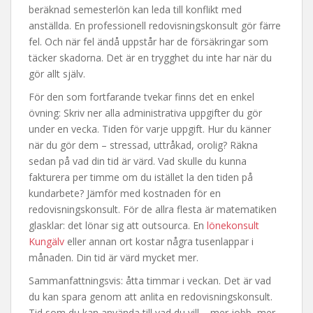
beräknad semesterlön kan leda till konflikt med
anställda. En professionell redovisningskonsult gör färre
fel. Och när fel ändå uppstår har de försäkringar som
täcker skadorna. Det är en trygghet du inte har när du
gör allt själv.
För den som fortfarande tvekar finns det en enkel
övning: Skriv ner alla administrativa uppgifter du gör
under en vecka. Tiden för varje uppgift. Hur du känner
när du gör dem – stressad, uttråkad, orolig? Räkna
sedan på vad din tid är värd. Vad skulle du kunna
fakturera per timme om du istället la den tiden på
kundarbete? Jämför med kostnaden för en
redovisningskonsult. För de allra flesta är matematiken
glasklar: det lönar sig att outsourca. En
lönekonsult
Kungälv
eller annan ort kostar några tusenlappar i
månaden. Din tid är värd mycket mer.
Sammanfattningsvis: åtta timmar i veckan. Det är vad
du kan spara genom att anlita en redovisningskonsult.
Tid som du kan använda till vad du vill – mer jobb, mer