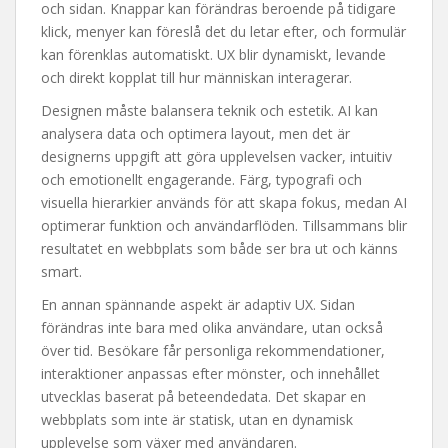
och sidan. Knappar kan förändras beroende på tidigare
klick, menyer kan föreslå det du letar efter, och formulär
kan förenklas automatiskt. UX blir dynamiskt, levande
och direkt kopplat till hur människan interagerar.
Designen måste balansera teknik och estetik. AI kan
analysera data och optimera layout, men det är
designerns uppgift att göra upplevelsen vacker, intuitiv
och emotionellt engagerande. Färg, typografi och
visuella hierarkier används för att skapa fokus, medan AI
optimerar funktion och användarflöden. Tillsammans blir
resultatet en webbplats som både ser bra ut och känns
smart.
En annan spännande aspekt är adaptiv UX. Sidan
förändras inte bara med olika användare, utan också
över tid. Besökare får personliga rekommendationer,
interaktioner anpassas efter mönster, och innehållet
utvecklas baserat på beteendedata. Det skapar en
webbplats som inte är statisk, utan en dynamisk
upplevelse som växer med användaren.