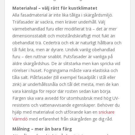
Materialval – välj rätt för kustklimatet
Alla fasadmaterial är inte lika tåliga i skärgårdsmiljö.
Träfasader är vackra, men kräver underhåll. Välj
värmebehandlad furu eller modifierat trä – det är mer
dimensionsstabilt och motståndskraftigt mot fukt än
obehandlat trä. Cederträ och ek är naturligt hållbara och
tål fukt bra, men är dyrare. Undvik vanlig obehandlad
furu – den ruttnar snabbt. Putsfasader är vanliga på
äldre skärgårdshus. De är slitstarka men kan spricka vid
rörelser i huset. Fogningarna måste vara elastiska och
tåla salt. Plåtfasader (till exempel fasadplåt i stål eller
zink) är underhållssnåla och tål det mesta, men de kan
vara känsliga för repor där rosten sedan kan börja.
Färgen ska vara avsedd för utomhusbruk med hög UV-
resistens och vattenavvisande egenskaper. Behöver du
hjälp med materialval och utförande kan en
snickare
Värmdö
med erfarenhet från skärgården ge dig råd.
Målning – mer än bara färg