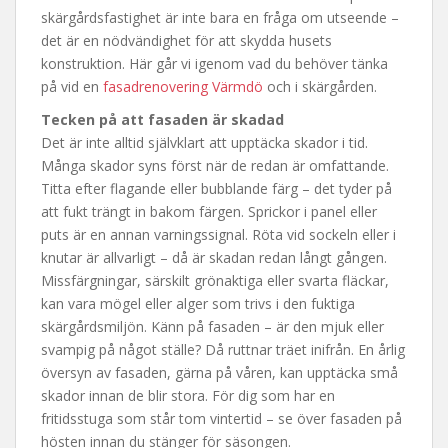
skärgårdsfastighet är inte bara en fråga om utseende –
det är en nödvändighet för att skydda husets
konstruktion. Här går vi igenom vad du behöver tänka
på vid en
fasadrenovering Värmdö
och i skärgården.
Tecken på att fasaden är skadad
Det är inte alltid självklart att upptäcka skador i tid.
Många skador syns först när de redan är omfattande.
Titta efter flagande eller bubblande färg – det tyder på
att fukt trängt in bakom färgen. Sprickor i panel eller
puts är en annan varningssignal. Röta vid sockeln eller i
knutar är allvarligt – då är skadan redan långt gången.
Missfärgningar, särskilt grönaktiga eller svarta fläckar,
kan vara mögel eller alger som trivs i den fuktiga
skärgårdsmiljön. Känn på fasaden – är den mjuk eller
svampig på något ställe? Då ruttnar träet inifrån. En årlig
översyn av fasaden, gärna på våren, kan upptäcka små
skador innan de blir stora. För dig som har en
fritidsstuga som står tom vintertid – se över fasaden på
hösten innan du stänger för säsongen.