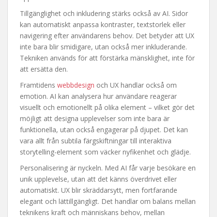
Tillgänglighet och inkludering stärks också av AI. Sidor
kan automatiskt anpassa kontraster, textstorlek eller
navigering efter användarens behov. Det betyder att UX
inte bara blir smidigare, utan också mer inkluderande.
Tekniken används för att förstärka mänsklighet, inte för
att ersätta den.
Framtidens
webbdesign
och UX handlar också om
emotion. AI kan analysera hur användare reagerar
visuellt och emotionellt på olika element – vilket gör det
möjligt att designa upplevelser som inte bara är
funktionella, utan också engagerar på djupet. Det kan
vara allt från subtila färgskiftningar till interaktiva
storytelling-element som väcker nyfikenhet och glädje.
Personalisering är nyckeln. Med AI får varje besökare en
unik upplevelse, utan att det känns överdrivet eller
automatiskt. UX blir skräddarsytt, men fortfarande
elegant och lättillgängligt. Det handlar om balans mellan
teknikens kraft och människans behov, mellan