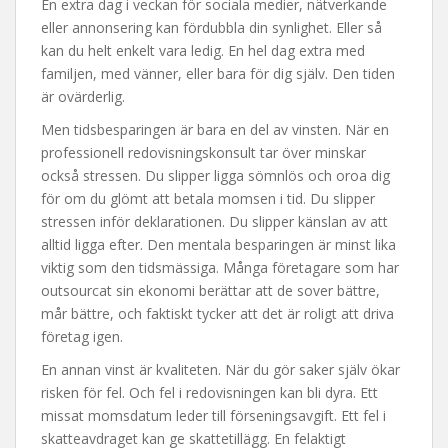
En extra dag i veckan för sociala medier, nätverkande
eller annonsering kan fördubbla din synlighet. Eller så
kan du helt enkelt vara ledig. En hel dag extra med
familjen, med vänner, eller bara för dig själv. Den tiden
är ovärderlig.
Men tidsbesparingen är bara en del av vinsten. När en
professionell redovisningskonsult tar över minskar
också stressen. Du slipper ligga sömnlös och oroa dig
för om du glömt att betala momsen i tid. Du slipper
stressen inför deklarationen. Du slipper känslan av att
alltid ligga efter. Den mentala besparingen är minst lika
viktig som den tidsmässiga. Många företagare som har
outsourcat sin ekonomi berättar att de sover bättre,
mår bättre, och faktiskt tycker att det är roligt att driva
företag igen.
En annan vinst är kvaliteten. När du gör saker själv ökar
risken för fel. Och fel i redovisningen kan bli dyra. Ett
missat momsdatum leder till förseningsavgift. Ett fel i
skatteavdraget kan ge skattetillägg. En felaktigt