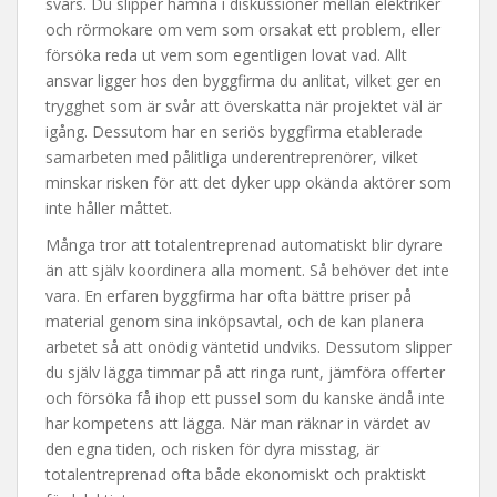
svars. Du slipper hamna i diskussioner mellan elektriker
och rörmokare om vem som orsakat ett problem, eller
försöka reda ut vem som egentligen lovat vad. Allt
ansvar ligger hos den byggfirma du anlitat, vilket ger en
trygghet som är svår att överskatta när projektet väl är
igång. Dessutom har en seriös byggfirma etablerade
samarbeten med pålitliga underentreprenörer, vilket
minskar risken för att det dyker upp okända aktörer som
inte håller måttet.
Många tror att totalentreprenad automatiskt blir dyrare
än att själv koordinera alla moment. Så behöver det inte
vara. En erfaren byggfirma har ofta bättre priser på
material genom sina inköpsavtal, och de kan planera
arbetet så att onödig väntetid undviks. Dessutom slipper
du själv lägga timmar på att ringa runt, jämföra offerter
och försöka få ihop ett pussel som du kanske ändå inte
har kompetens att lägga. När man räknar in värdet av
den egna tiden, och risken för dyra misstag, är
totalentreprenad ofta både ekonomiskt och praktiskt