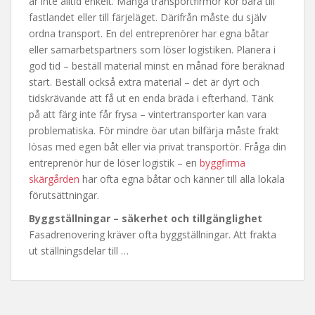
är inte alltid enkelt. Många transportfirmor kör bara till
fastlandet eller till färjeläget. Därifrån måste du själv
ordna transport. En del entreprenörer har egna båtar
eller samarbetspartners som löser logistiken. Planera i
god tid – beställ material minst en månad före beräknad
start. Beställ också extra material – det är dyrt och
tidskrävande att få ut en enda bräda i efterhand. Tänk
på att färg inte får frysa – vintertransporter kan vara
problematiska. För mindre öar utan bilfärja måste frakt
lösas med egen båt eller via privat transportör. Fråga din
entreprenör hur de löser logistik – en
byggfirma
skärgården
har ofta egna båtar och känner till alla lokala
förutsättningar.
Byggställningar – säkerhet och tillgänglighet
Fasadrenovering kräver ofta byggställningar. Att frakta
ut ställningsdelar till …