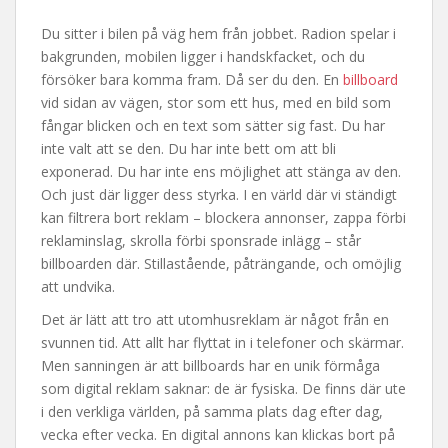
Du sitter i bilen på väg hem från jobbet. Radion spelar i
bakgrunden, mobilen ligger i handskfacket, och du
försöker bara komma fram. Då ser du den. En
billboard
vid sidan av vägen, stor som ett hus, med en bild som
fångar blicken och en text som sätter sig fast. Du har
inte valt att se den. Du har inte bett om att bli
exponerad. Du har inte ens möjlighet att stänga av den.
Och just där ligger dess styrka. I en värld där vi ständigt
kan filtrera bort reklam – blockera annonser, zappa förbi
reklaminslag, skrolla förbi sponsrade inlägg – står
billboarden där. Stillastående, påträngande, och omöjlig
att undvika.
Det är lätt att tro att utomhusreklam är något från en
svunnen tid. Att allt har flyttat in i telefoner och skärmar.
Men sanningen är att billboards har en unik förmåga
som digital reklam saknar: de är fysiska. De finns där ute
i den verkliga världen, på samma plats dag efter dag,
vecka efter vecka. En digital annons kan klickas bort på