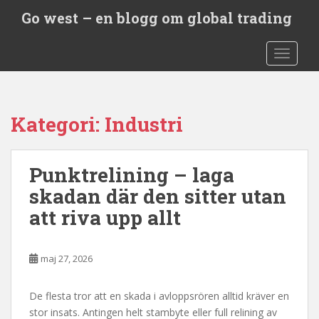
S
Go west – en blogg om global trading
k
i
TOGGLE
p
t
o
m
Kategori:
Industri
a
i
n
Punktrelining – laga
c
o
skadan där den sitter utan
n
att riva upp allt
t
e
n
maj 27, 2026
t
De flesta tror att en skada i avloppsrören alltid kräver en
stor insats. Antingen helt stambyte eller full relining av