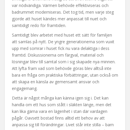
var nödvändiga. Värmen behövde effektiviseras och
badrummet moderniseras. Det tog tid, men varje steg
gjorde att huset kändes mer anpassat till nuet och
samtidigt redo för framtiden.
Samtidigt blev arbetet med huset ett sätt för familjen
att samlas på nytt. De yngre generationerna som vuxit
upp med somrar i huset fick nu vara delaktiga i dess
framtid. Diskussionerna om färgval, material och
lösningar blev till samtal som i sig skapade nya minnen.
Att lyfta fram vad som behövde göras blev alltså inte
bara en fråga om praktiska förbättringar, utan också om
att skapa en känsla av gemensamt ansvar och
engagemang.
Detta är något många kan känna igen sig i. Det kan
handla om ett hus som stått i släkten länge, men det
kan lika gärna vara en lägenhet i stan där vardagen
pågår. Oavsett bostad finns alltid ett behov av att
anpassa sig till förändringar. Livet står inte stilla – barn