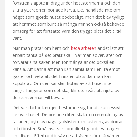
fönstren släppte in drag under höststormarna och den
slitna ytterdörren började kärva. Det handlade inte om
något som gjorde huset obeboeligt, men det blev tydligt
att hemmet som burit så många minnen också behövde
omsorg för att fortsätta vara den trygga plats det alltid
varit.
När man pratar om hem och
heta arbeten
är det lätt att
enbart tänka på det praktiska – var man sover, äter och
förvarar sina saker. Men för många är det också en
känsla. Att känna att man kan samla familjen, ta emot
gäster och veta att det finns en plats där man kan
koppla av. Om den känslan hotas av att huset inte
längre fungerar som det ska, blir det svårt att njuta av
de stunder man vill bevara.
Det var därför familjen bestämde sig för att successivt
se över huset. De började i liten skala: en ommålning av
fasaden, byte av några golvlister och justering av dörrar
och fönster. Små insatser som direkt gjorde vardagen
smidigare. Efterhand insåg de att även större åtgärder