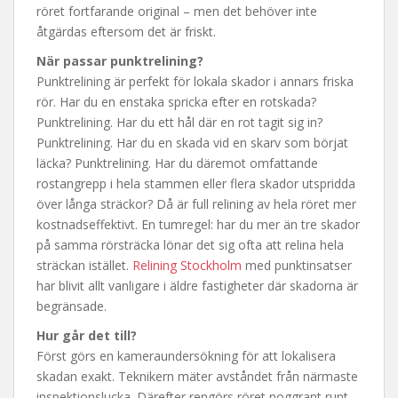
röret fortfarande original – men det behöver inte
åtgärdas eftersom det är friskt.
När passar punktrelining?
Punktrelining är perfekt för lokala skador i annars friska
rör. Har du en enstaka spricka efter en rotskada?
Punktrelining. Har du ett hål där en rot tagit sig in?
Punktrelining. Har du en skada vid en skarv som börjat
läcka? Punktrelining. Har du däremot omfattande
rostangrepp i hela stammen eller flera skador utspridda
över långa sträckor? Då är full relining av hela röret mer
kostnadseffektivt. En tumregel: har du mer än tre skador
på samma rörsträcka lönar det sig ofta att relina hela
sträckan istället.
Relining Stockholm
med punktinsatser
har blivit allt vanligare i äldre fastigheter där skadorna är
begränsade.
Hur går det till?
Först görs en kameraundersökning för att lokalisera
skadan exakt. Teknikern mäter avståndet från närmaste
inspektionslucka. Därefter rengörs röret noggrant runt