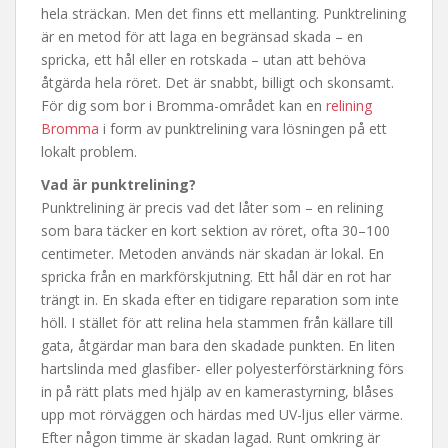
hela sträckan. Men det finns ett mellanting. Punktrelining
är en metod för att laga en begränsad skada – en
spricka, ett hål eller en rotskada – utan att behöva
åtgärda hela röret. Det är snabbt, billigt och skonsamt.
För dig som bor i Bromma-området kan en
relining
Bromma
i form av punktrelining vara lösningen på ett
lokalt problem.
Vad är punktrelining?
Punktrelining är precis vad det låter som – en relining
som bara täcker en kort sektion av röret, ofta 30–100
centimeter. Metoden används när skadan är lokal. En
spricka från en markförskjutning. Ett hål där en rot har
trängt in. En skada efter en tidigare reparation som inte
höll. I stället för att relina hela stammen från källare till
gata, åtgärdar man bara den skadade punkten. En liten
hartslinda med glasfiber- eller polyesterförstärkning förs
in på rätt plats med hjälp av en kamerastyrning, blåses
upp mot rörväggen och härdas med UV-ljus eller värme.
Efter någon timme är skadan lagad. Runt omkring är