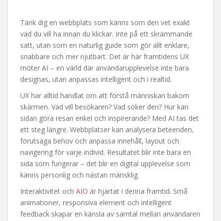
Tänk dig en webbplats som känns som den vet exakt
vad du vill ha innan du klickar. Inte på ett skrämmande
sätt, utan som en naturlig guide som gör allt enklare,
snabbare och mer njutbart. Det är här framtidens UX
möter AI – en värld där användarupplevelse inte bara
designas, utan anpassas intelligent och i realtid.
UX har alltid handlat om att förstå människan bakom
skärmen. Vad vill besökaren? Vad söker den? Hur kan
sidan göra resan enkel och inspirerande? Med AI tas det
ett steg längre. Webbplatser kan analysera beteenden,
förutsäga behov och anpassa innehåll, layout och
navigering för varje individ. Resultatet blir inte bara en
sida som fungerar – det blir en digital upplevelse som
känns personlig och nästan mänsklig.
Interaktivitet och
AIO
är hjärtat i denna framtid. Små
animationer, responsiva element och intelligent
feedback skapar en känsla av samtal mellan användaren