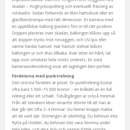
skadan – högtrycksspolning och eventuellt fräsning av
rotskador. Sedan förbereds en liten hartsdook eller en
glasfiberstrumpa med rätt dimension. En kamera med
en uppblåsbar ballong (packer) förs in till rätt position.
Doppen placeras över skadan, ballongen blåses upp så
att doppen trycks mot rörväggen, och UV-ljus eller
värme härdar hartset. När hartset stelnat blåses
ballongen ur och dras tillbaka. Kvar sitter en hård, tät
lapp som omsluter hela rörets omkrets. En sista
kameraundersökning visar att lagningen blev perfekt.
Fördelarna med punktrelining
Den största fördelen är priset. En punktrelining kostar
ofta bara 5 000–15 000 kronor – en bråkdel av en full
relining eller ett schakt. Tidsåtgången är också minimal.
Från att teknikern kliver innanför dörren till att han är
klar går det ofta 2–4 timmar. Du hinner knappt märka
att de varit där. Störningen är obefintlig. Du behöver inte
flytta på möbler, du behöver inte vara hemma under
hela tiden, och dina golv och väggar förblir orörda.