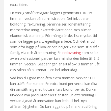
extra tiden.
En vanlig småföretagare lägger i genomsnitt 10–15
timmar i veckan på administration. Det inkluderar
bokföring, fakturering, påminnelser, lönehantering,
momsredovisning, skattedeklarationer, och allmän
ekonomisk planering. För många är det lika mycket tid
som de lägger på sitt egentliga arbete. Och det är tid
som ofta läggs på kvällar och helger – tid som stjäl från
familj, vila och återhämtning. En
redovisning
som sköts
av en professionell partner kan minska den tiden till 2–5
timmar i veckan. Besparingen är alltså 5–13 timmar. Låt
oss räkna på 8 timmar – en hel arbetsdag.
Vad kan du göra med åtta extra timmar i veckan? Du
kan träffa fler kunder. En extra kund per vecka kan öka
din omsättning med tiotusentals kronor per år. Du kan
utveckla nya produkter eller tjänster. En eftermiddag i
veckan ägnad åt innovation kan leda till helt nya
affärsmöjligheter. Du kan lägga tid på marknadsföring.