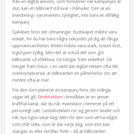
från en digital annons, som försvinner när kampanjen är
slut, kan en billboard stå kvar i månader. Den är en
investering i varumärkets synlighet, inte bara en tillfällig
kampanj.
Självklart finns det utmaningar. Budskapet måste vara
enkelt, för du har bara några sekunder på dig att fånga
uppmärksamheten. Bilden måste vara stark, texten kort,
logotypen tydlig. Men det är också det som gör
billboards så effektiva. De tvingar fram enkelhet. De
tvingar fram fokus. I en värld där digital reklam ofta blir
överkomplicerad, är billboarden en påminnelse om att
mindre ofta är mer.
För den som planerar en kampanj finns det många
vägar att gå.
Direktreklam
i brevlådan är en annan
kraftfull kanal, där du når människor i hemmet på ett
personligt sätt. Lastbilsreklam rör sig genom landet och
når nya ögon varje dag. Men för den som vill ha något
som står stilla, som är där varje dag, som inte kan
stängas av eller skrollas förbi – då är billboarden