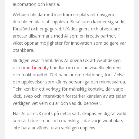
automation och känsla.
Webben blir därmed inte bara en plats att navigera –
den blir en plats att uppleva. Besökaren känner sig sedd,
förstådd och engagerad. UX-designers och utvecklare
arbetar tillsammans med AI som en kreativ partner,
vilket öppnar möjligheter för innovation som tidigare var
otänkbara.
Slutligen visar framtidens AI-drivna UX att webbdesign
och
brand identity
handlar om mer än visuella element
och funktionalitet. Det handlar om relationer, förståelse
och upplevelser som känns personliga och minnesvärda.
Tekniken blir ett verktyg för mänsklig kontakt, där varje
klick, svep och interaktion förstärker känslan av att sidan
verkligen vet vem du är och vad du behöver.
När AI och UX möts på detta sätt, skapas en digital värld
som är både smart och mänsklig – där varje webbplats
inte bara används, utan verkligen upplevs.…