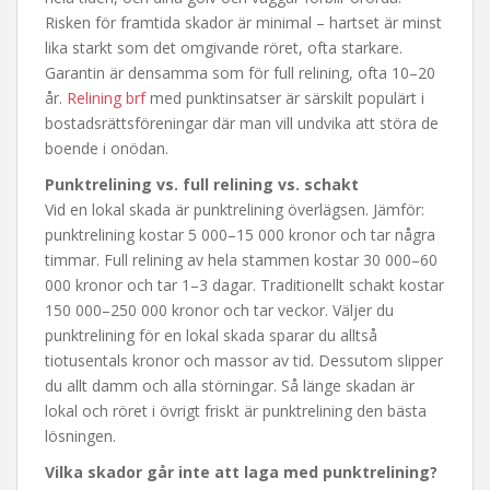
Risken för framtida skador är minimal – hartset är minst
lika starkt som det omgivande röret, ofta starkare.
Garantin är densamma som för full relining, ofta 10–20
år.
Relining brf
med punktinsatser är särskilt populärt i
bostadsrättsföreningar där man vill undvika att störa de
boende i onödan.
Punktrelining vs. full relining vs. schakt
Vid en lokal skada är punktrelining överlägsen. Jämför:
punktrelining kostar 5 000–15 000 kronor och tar några
timmar. Full relining av hela stammen kostar 30 000–60
000 kronor och tar 1–3 dagar. Traditionellt schakt kostar
150 000–250 000 kronor och tar veckor. Väljer du
punktrelining för en lokal skada sparar du alltså
tiotusentals kronor och massor av tid. Dessutom slipper
du allt damm och alla störningar. Så länge skadan är
lokal och röret i övrigt friskt är punktrelining den bästa
lösningen.
Vilka skador går inte att laga med punktrelining?