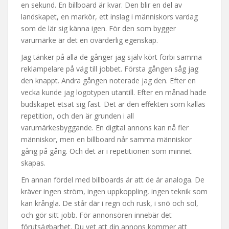
en sekund. En billboard är kvar. Den blir en del av
landskapet, en markör, ett inslag i människors vardag
som de lär sig känna igen. För den som bygger
varumärke är det en ovärderlig egenskap.
Jag tänker på alla de gånger jag själv kört förbi samma
reklampelare på väg till jobbet. Första gången såg jag
den knappt. Andra gången noterade jag den. Efter en
vecka kunde jag logotypen utantill. Efter en månad hade
budskapet etsat sig fast. Det är den effekten som kallas
repetition, och den är grunden i all
varumärkesbyggande. En digital annons kan nå fler
människor, men en billboard når samma människor
gång på gång. Och det är i repetitionen som minnet
skapas.
En annan fördel med billboards är att de är analoga. De
kräver ingen ström, ingen uppkoppling, ingen teknik som
kan krångla. De står där i regn och rusk, i snö och sol,
och gör sitt jobb. För annonsören innebär det
förutsägbarhet. Du vet att din annons kommer att