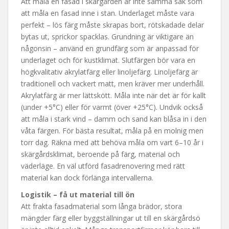
Att måla en fasad i skärgården är inte samma sak som
att måla en fasad inne i stan. Underlaget måste vara
perfekt – lös färg måste skrapas bort, rötskadade delar
bytas ut, sprickor spacklas. Grundning är viktigare än
någonsin – använd en grundfärg som är anpassad för
underlaget och för kustklimat. Slutfärgen bör vara en
högkvalitativ akrylatfärg eller linoljefärg. Linoljefärg är
traditionell och vackert matt, men kräver mer underhåll.
Akrylatfärg är mer lättskött. Måla inte när det är för kallt
(under +5°C) eller för varmt (över +25°C). Undvik också
att måla i stark vind – damm och sand kan blåsa in i den
våta färgen. För bästa resultat, måla på en molnig men
torr dag. Räkna med att behöva måla om vart 6–10 år i
skärgårdsklimat, beroende på färg, material och
väderläge. En väl utförd fasadrenovering med rätt
material kan dock förlänga intervallerna.
Logistik – få ut material till ön
Att frakta fasadmaterial som långa brädor, stora
mängder färg eller byggställningar ut till en skärgårdsö