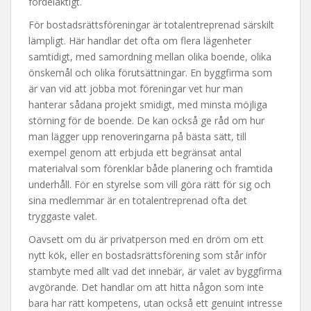
fördelaktigt.
För bostadsrättsföreningar är totalentreprenad särskilt
lämpligt. Här handlar det ofta om flera lägenheter
samtidigt, med samordning mellan olika boende, olika
önskemål och olika förutsättningar. En byggfirma som
är van vid att jobba mot föreningar vet hur man
hanterar sådana projekt smidigt, med minsta möjliga
störning för de boende. De kan också ge råd om hur
man lägger upp renoveringarna på bästa sätt, till
exempel genom att erbjuda ett begränsat antal
materialval som förenklar både planering och framtida
underhåll. För en styrelse som vill göra rätt för sig och
sina medlemmar är en totalentreprenad ofta det
tryggaste valet.
Oavsett om du är privatperson med en dröm om ett
nytt kök, eller en bostadsrättsförening som står inför
stambyte med allt vad det innebär, är valet av byggfirma
avgörande. Det handlar om att hitta någon som inte
bara har rätt kompetens, utan också ett genuint intresse