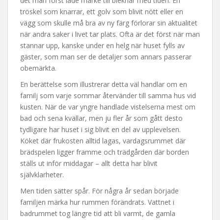
det man först lade märke till bleknar med tiden. En
tröskel som knarrar, ett golv som blivit nött eller en
vägg som skulle må bra av ny färg förlorar sin aktualitet
när andra saker i livet tar plats. Ofta är det först när man
stannar upp, kanske under en helg när huset fylls av
gäster, som man ser de detaljer som annars passerar
obemärkta.
En berättelse som illustrerar detta väl handlar om en
familj som varje sommar återvänder till samma hus vid
kusten. När de var yngre handlade vistelserna mest om
bad och sena kvällar, men ju fler år som gått desto
tydligare har huset i sig blivit en del av upplevelsen.
Köket där frukosten alltid lagas, vardagsrummet där
brädspelen ligger framme och trädgården där borden
ställs ut inför middagar – allt detta har blivit
självklarheter.
Men tiden sätter spår. För några år sedan började
familjen märka hur rummen förändrats. Vattnet i
badrummet tog längre tid att bli varmt, de gamla