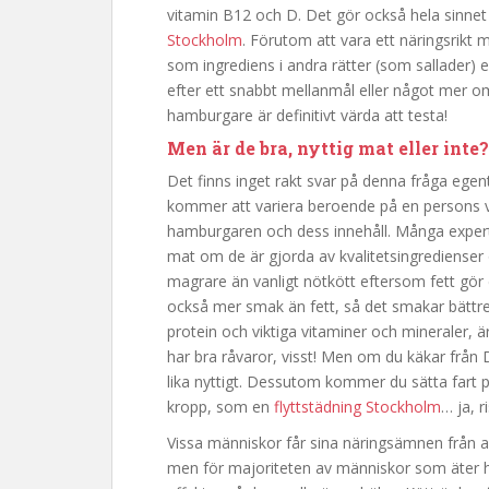
vitamin B12 och D. Det gör också hela sinnet 
Stockholm
. Förutom att vara ett näringsrikt
som ingrediens i andra rätter (som sallader) 
efter ett snabbt mellanmål eller något mer o
hamburgare är definitivt värda att testa!
Men är de bra, nyttig mat eller inte?
Det finns inget rakt svar på denna fråga eg
kommer att variera beroende på en persons vi
hamburgaren och dess innehåll. Många exper
mat om de är gjorda av kvalitetsingredienser
magrare än vanligt nötkött eftersom fett gö
också mer smak än fett, så det smakar bättre n
protein och viktiga vitaminer och mineraler, ä
har bra råvaror, visst! Men om du käkar från
lika nyttigt. Dessutom kommer du sätta fart 
kropp, som en
flyttstädning Stockholm
… ja, ri
Vissa människor får sina näringsämnen från and
men för majoriteten av människor som äter 