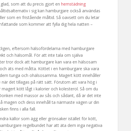
glad, som att du precis gjort en
hemstädning
 måltidsalternativ i sig kan hamburgare också användas
eller som en fristående måltid. Så oavsett om du letar
mfattande som kommer att fylla dig hela natten –
entligen, eftersom hälsofördelarna med hamburgare
kt och hälsomål. För att inte tala om själva
ter tror dock att hamburgare kan vara en hälsosam
 och äts med måtta. Köttet i en hamburgare ska vara
r dem tunga och ohälsosamma. Magert kött innehåller
är det tillagas på rätt sätt. Förutom att vara hög i
r magert kött lågt i kalorier och kolesterol. Så om du
 Donken med massor av sås och sådant, då är det inte
på magen och dess innehåll ta närmaste vägen ur din
sken finns i alla fall.
ra källor som ägg eller grönsaker istället för kött,
hamburgare regelbundet har att äta dem inga negativa