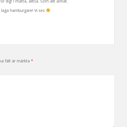
r dig! I måtta, alltså. Som allt annat.
ch laga hamburgare! Vi ses
ka fält är märkta
*