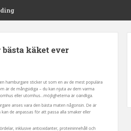
ading
 bästa käket ever
men hamburgare sticker ut som en av de mest populära
utom är de mångsidiga – du kan njuta av dem varma
, inomhus eller utomhus…möjligheterna är oändliga.
burgare anses vara den bästa maten någonsin. De är
m kan de anpassas för att passa alla smaker eller
elar, inklusive antioxidanter, proteininnehåll och