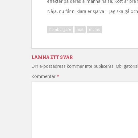
effekter på deras allmänna hälsa. Kött är bra fö
Nåja, nu får ni klara er själva – jag ska gå o
hamburgare
mat
mums
LÄMNA ETT SVAR
Din e-postadress kommer inte publiceras.
Obligatoris
Kommentar
*