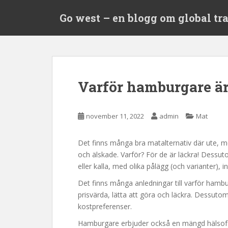
S
Go west – en blogg om global tr
k
i
p
t
o
m
Varför hamburgare är
a
i
n
november 11, 2022
admin
Mat
c
o
Det finns många bra matalternativ där ute, 
n
och älskade. Varför? För de är läckra! Dess
t
eller kalla, med olika pålägg (och varianter)
e
n
Det finns många anledningar till varför ham
t
prisvärda, lätta att göra och läckra. Dessuto
kostpreferenser.
Hamburgare erbjuder också en mängd hälsoförd